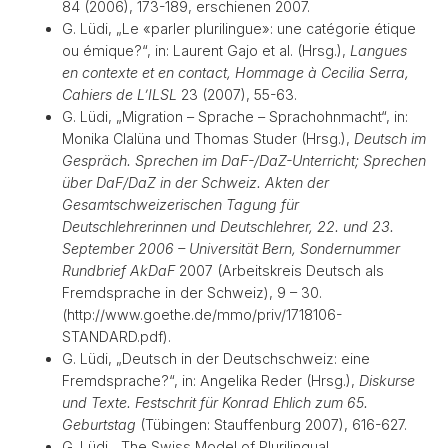
84 (2006), 173-189, erschienen 2007.
G. Lüdi, „Le «parler plurilingue»: une catégorie étique
ou émique?“, in: Laurent Gajo et al. (Hrsg.),
Langues
en contexte et en contact, Hommage à Cecilia Serra,
Cahiers de L’ILSL
23 (2007), 55-63.
G. Lüdi, „Migration – Sprache – Sprachohnmacht“, in:
Monika Clalüna und Thomas Studer (Hrsg.),
Deutsch im
Gespräch. Sprechen im DaF-/DaZ-Unterricht; Sprechen
über DaF/DaZ in der Schweiz. Akten der
Gesamtschweizerischen Tagung für
Deutschlehrerinnen und Deutschlehrer, 22. und 23.
September 2006 – Universität Bern, Sondernummer
Rundbrief AkDaF
2007 (Arbeitskreis Deutsch als
Fremdsprache in der Schweiz), 9 – 30.
(http://www.goethe.de/mmo/priv/1718106-
STANDARD.pdf).
G. Lüdi, „Deutsch in der Deutschschweiz: eine
Fremdsprache?“, in: Angelika Reder (Hrsg.),
Diskurse
und Texte. Festschrit für Konrad Ehlich zum 65.
Geburtstag
(Tübingen: Stauffenburg 2007), 616-627.
G. Lüdi, „The Swiss Model of Plurilingual