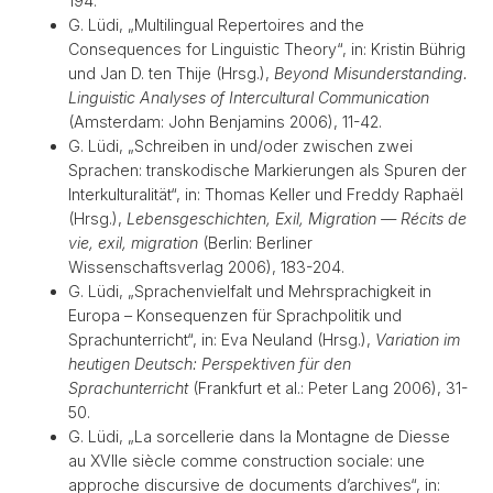
194.
G. Lüdi, „Multilingual Repertoires and the
Consequences for Linguistic Theory“, in: Kristin Bührig
und Jan D. ten Thije (Hrsg.),
Beyond Misunderstanding.
Linguistic Analyses of Intercultural Communication
(Amsterdam: John Benjamins 2006), 11-42.
G. Lüdi, „Schreiben in und/oder zwischen zwei
Sprachen: transkodische Markierungen als Spuren der
Interkulturalität“, in: Thomas Keller und Freddy Raphaël
(Hrsg.),
Lebensgeschichten, Exil, Migration — Récits de
vie, exil, migration
(Berlin: Berliner
Wissenschaftsverlag 2006), 183-204.
G. Lüdi, „Sprachenvielfalt und Mehrsprachigkeit in
Europa – Konsequenzen für Sprachpolitik und
Sprachunterricht“, in: Eva Neuland (Hrsg.),
Variation im
heutigen Deutsch: Perspektiven für den
Sprachunterricht
(Frankfurt et al.: Peter Lang 2006), 31-
50.
G. Lüdi, „La sorcellerie dans la Montagne de Diesse
au XVIIe siècle comme construction sociale: une
approche discursive de documents d’archives“, in: