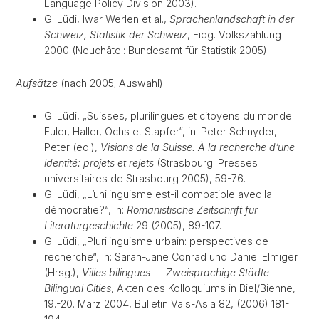
Language Policy Division 2003).
G. Lüdi, Iwar Werlen et al.,
Sprachenlandschaft in der
Schweiz, Statistik der Schweiz
, Eidg. Volkszählung
2000 (Neuchâtel: Bundesamt für Statistik 2005)
Aufsätze
(nach 2005; Auswahl):
G. Lüdi, „Suisses, plurilingues et citoyens du monde:
Euler, Haller, Ochs et Stapfer“, in: Peter Schnyder,
Peter (ed.),
Visions de la Suisse. À la recherche d’une
identité: projets et rejets
(Strasbourg: Presses
universitaires de Strasbourg 2005), 59-76.
G. Lüdi, „L’unilinguisme est-il compatible avec la
démocratie?“, in:
Romanistische Zeitschrift für
Literaturgeschichte
29 (2005), 89-107.
G. Lüdi, „Plurilinguisme urbain: perspectives de
recherche“, in: Sarah-Jane Conrad und Daniel Elmiger
(Hrsg.),
Villes bilingues — Zweisprachige Städte —
Bilingual Cities
, Akten des Kolloquiums in Biel/Bienne,
19.-20. März 2004, Bulletin Vals-Asla 82, (2006) 181-