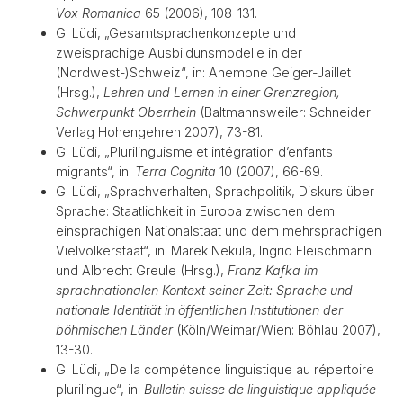
Vox Romanica
65 (2006), 108-131.
G. Lüdi, „Gesamtsprachenkonzepte und
zweisprachige Ausbildunsmodelle in der
(Nordwest-)Schweiz“, in: Anemone Geiger-Jaillet
(Hrsg.),
Lehren und Lernen in einer Grenzregion,
Schwerpunkt Oberrhein
(Baltmannsweiler: Schneider
Verlag Hohengehren 2007), 73-81.
G. Lüdi, „Plurilinguisme et intégration d’enfants
migrants“, in:
Terra Cognita
10 (2007), 66-69.
G. Lüdi, „Sprachverhalten, Sprachpolitik, Diskurs über
Sprache: Staatlichkeit in Europa zwischen dem
einsprachigen Nationalstaat und dem mehrsprachigen
Vielvölkerstaat“, in: Marek Nekula, Ingrid Fleischmann
und Albrecht Greule (Hrsg.),
Franz Kafka im
sprachnationalen Kontext seiner Zeit: Sprache und
nationale Identität in öffentlichen Institutionen der
böhmischen Länder
(Köln/Weimar/Wien: Böhlau 2007),
13-30.
G. Lüdi, „De la compétence linguistique au répertoire
plurilingue“, in:
Bulletin suisse de linguistique appliquée