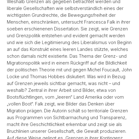
Weshalb Grenzen als gegeben betrachtet werden und
liberale Gesellschaften wie selbstverständlich eines der
wichtigsten Grundrechte, die Bewegungsfreiheit der
Menschen, einschränken, untersucht Francesca Falk in ihrer
soeben erschienenen Dissertation. Sie zeigt, wie Grenzen
und Grenzpolitik entstehen und evident gemacht werden
und wie sich die Legitimierung des Liberalismus von Beginn
an auf das Konstrukt eines leeren Landes stützte, welches
schon damals nicht existierte. Das Thema der Grenz- und
Migrationspolitik wird in einem Rückgriff auf die Bildlichkeit
der politischen Theorie mit und gegen Michel Foucault, John
Locke und Thomas Hobbes diskutiert. Was wird in Bezug
auf Grenzen jeweils sichtbar gemacht, was nicht – und
weshalb? Zentral in ihrer Arbeit sind Bilder, etwa von
Bootsflüchtlingen, vom „leeren“ Land Amerika oder vom
„vollen Boot“. Falk zeigt, wie Bilder das Denken über
Migration prägen. Die Autorin schält so territoriale Grenzen
aus Programmen von Sichtbarmachung und Transparenz,
macht ihre Geschichtlichkeit erkennbar und zeigt sie als
Bruchlinien unserer Gesellschaft, die Gewalt produzieren.
Auf diese Weise gelingt es, Grenzen in ihrer Kontingenz