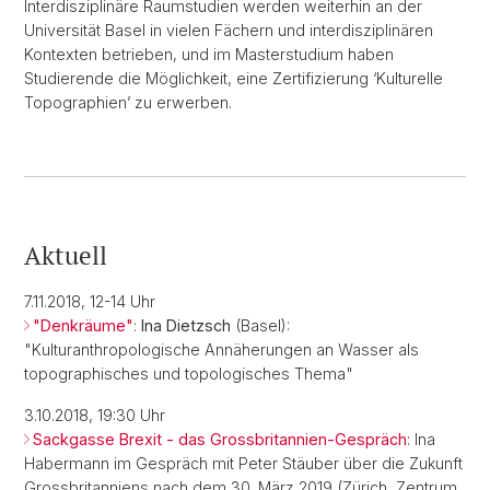
Interdisziplinäre Raumstudien werden weiterhin an der
Universität Basel in vielen Fächern und interdisziplinären
Kontexten betrieben, und im Masterstudium haben
Studierende die Möglichkeit, eine Zertifizierung ‘Kulturelle
Topographien’ zu erwerben.
Aktuell
7.11.2018, 12-14 Uhr
"Denkräume"
:
Ina Dietzsch
(Basel):
"Kulturanthropologische Annäherungen an Wasser als
topographisches und topologisches Thema"
3.10.2018, 19:30 Uhr
Sackgasse Brexit - das Grossbritannien-Gespräch
: Ina
Habermann im Gespräch mit Peter Stäuber über die Zukunft
Grossbritanniens nach dem 30. März 2019 (Zürich, Zentrum