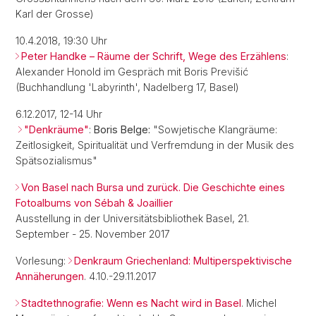
Karl der Grosse)
10.4.2018, 19:30 Uhr
Peter Handke – Räume der Schrift, Wege des Erzählens
:
Alexander Honold im Gespräch mit Boris Previšić
(Buchhandlung 'Labyrinth', Nadelberg 17, Basel)
6.12.2017, 12-14 Uhr
"Denkräume"
:
Boris Belge:
"Sowjetische Klangräume:
Zeitlosigkeit, Spiritualität und Verfremdung in der Musik des
Spätsozialismus"
Von Basel nach Bursa und zurück. Die Geschichte eines
Fotoalbums von Sébah & Joaillier
Ausstellung in der Universitätsbibliothek Basel, 21.
September - 25. November 2017
Vorlesung:
Denkraum Griechenland: Multiperspektivische
Annäherungen
. 4.10.-29.11.2017
Stadtethnografie: Wenn es Nacht wird in Basel
. Michel