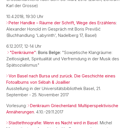
Karl der Grosse)
10.4.2018, 19:30 Uhr
Peter Handke – Räume der Schrift, Wege des Erzählens
:
Alexander Honold im Gespräch mit Boris Previšić
(Buchhandlung 'Labyrinth', Nadelberg 17, Basel)
6.12.2017, 12-14 Uhr
"Denkräume"
:
Boris Belge:
"Sowjetische Klangräume:
Zeitlosigkeit, Spiritualität und Verfremdung in der Musik des
Spätsozialismus"
Von Basel nach Bursa und zurück. Die Geschichte eines
Fotoalbums von Sébah & Joaillier
Ausstellung in der Universitätsbibliothek Basel, 21.
September - 25. November 2017
Vorlesung:
Denkraum Griechenland: Multiperspektivische
Annäherungen
. 4.10.-29.11.2017
Stadtethnografie: Wenn es Nacht wird in Basel
. Michel