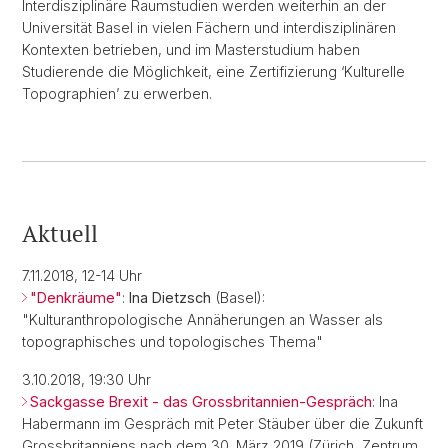
Interdisziplinäre Raumstudien werden weiterhin an der
Universität Basel in vielen Fächern und interdisziplinären
Kontexten betrieben, und im Masterstudium haben
Studierende die Möglichkeit, eine Zertifizierung ‘Kulturelle
Topographien’ zu erwerben.
Aktuell
7.11.2018, 12-14 Uhr
"Denkräume"
:
Ina Dietzsch
(Basel):
"Kulturanthropologische Annäherungen an Wasser als
topographisches und topologisches Thema"
3.10.2018, 19:30 Uhr
Sackgasse Brexit - das Grossbritannien-Gespräch
: Ina
Habermann im Gespräch mit Peter Stäuber über die Zukunft
Grossbritanniens nach dem 30. März 2019 (Zürich, Zentrum